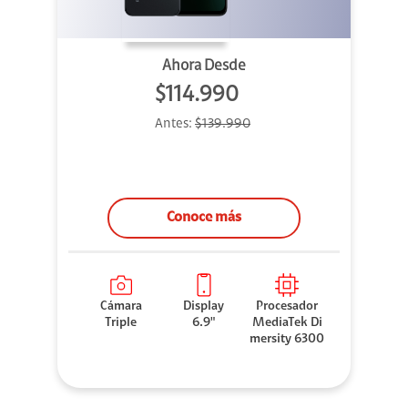
Ahora Desde
$114.990
Antes:
$139.990
Conoce más
Cámara
Display
Procesador
Triple
6.9"
MediaTek Di
mersity 6300