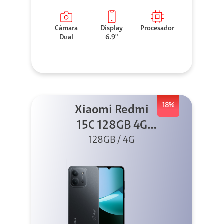
Cámara
Display
Procesador
Dual
6.9"
18%
Xiaomi Redmi
15C 128GB 4G
128GB / 4G
Negro