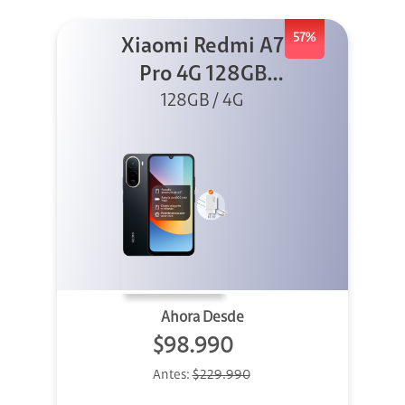
57%
Xiaomi Redmi A7
Pro 4G 128GB
128GB / 4G
Negro +
Cargador
Ahora Desde
$98.990
Antes:
$229.990