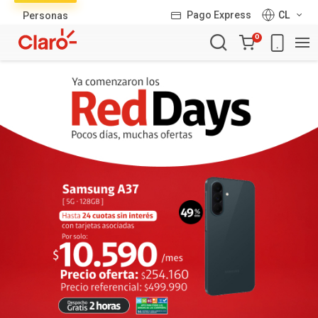
Lista
Pago Express
CL
Personas
de
Carro
productos
0
de
la
compra