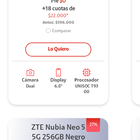
Pie
$0
+18 cuotas de
$22.000*
Antes:
$396.000
Comparar
Lo Quiero
Cámara
Display
Procesador
Dual
6.8"
UNISOC T93
00
27%
ZTE Nubia Neo 5
5G 256GB Negro