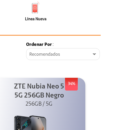
de
Nueva
faceta
(6)
Línea Nueva
Ordenar Por
:
Recomendados
34%
ZTE Nubia Neo 5
5G 256GB Negro
256GB / 5G