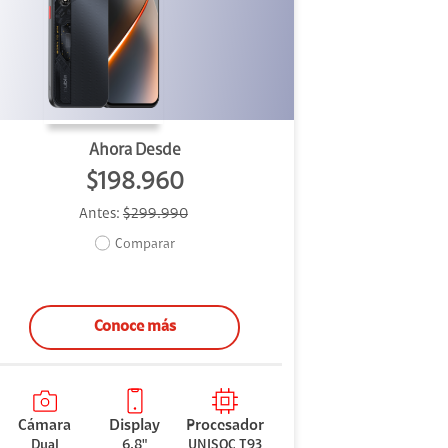
Ahora Desde
$198.960
Antes:
$299.990
Comparar
Conoce más
Cámara
Display
Procesador
Dual
6.8"
UNISOC T93