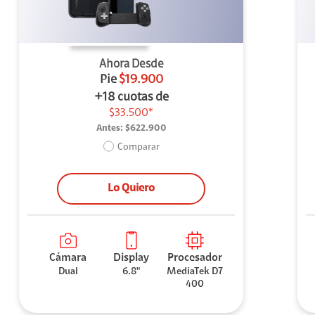
Ahora Desde
Pie
$19.900
+18 cuotas de
$33.500*
Antes:
$622.900
Comparar
Lo Quiero
Cámara
Display
Procesador
Dual
6.8"
MediaTek D7
400