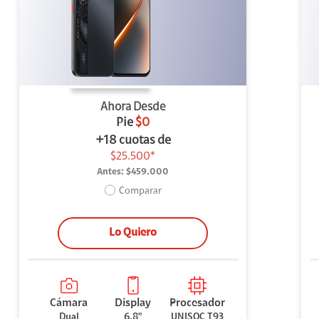
uipo
ento
ium
Ahora Desde
Pie
$0
+18 cuotas de
$25.500*
Antes:
$459.000
alor Agregado
Comparar
Lo Quiero
Cámara
Display
Procesador
Dual
6.8"
UNISOC T93