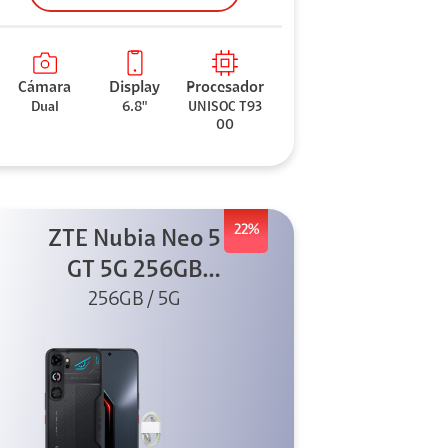
Cámara
Display
Procesador
Dual
6.8"
UNISOC T93
00
22%
ZTE Nubia Neo 5
GT 5G 256GB
Negro + GPAD +
256GB / 5G
Cable