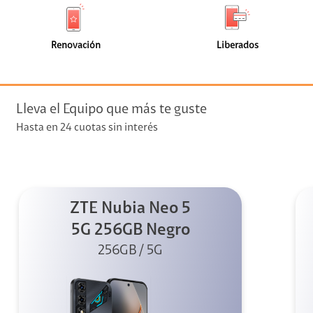
de
de
(14)
(7)
faceta
faceta
visión
Renovación
Liberados
visión + Telefonía
e streaming
Lleva el Equipo que más te guste
Hasta en 24 cuotas sin interés
ZTE Nubia Neo 5
elular
5G 256GB Negro
256GB / 5G