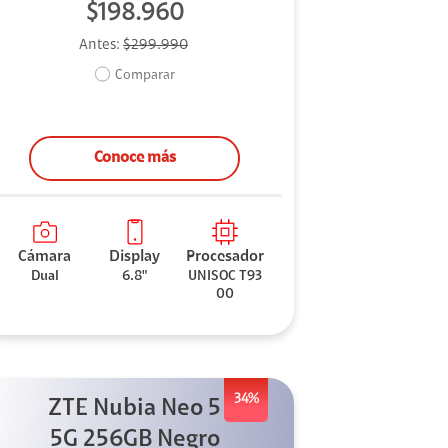
$198.960
Antes:
$299.990
Comparar
Conoce más
Cámara
Display
Procesador
Dual
6.8"
UNISOC T93
00
34%
ZTE Nubia Neo 5
5G 256GB Negro