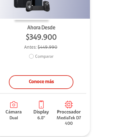
Ahora Desde
$349.900
Antes:
$449.990
Comparar
Conoce más
Cámara
Display
Procesador
Dual
6.8"
MediaTek D7
400