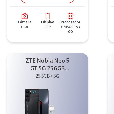
Cámara
Display
Procesador
Dual
6.8"
UNISOC T93
00
ZTE Nubia Neo 5
GT 5G 256GB
Negro + GPAD +
256GB / 5G
Cable