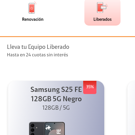
de
de
(0)
(2)
faceta
faceta
visión
Renovación
Liberados
visión + Telefonía
e streaming
Lleva tu Equipo Liberado
Hasta en 24 cuotas sin interés
35%
Samsung S25 FE
elular
128GB 5G Negro
128GB / 5G