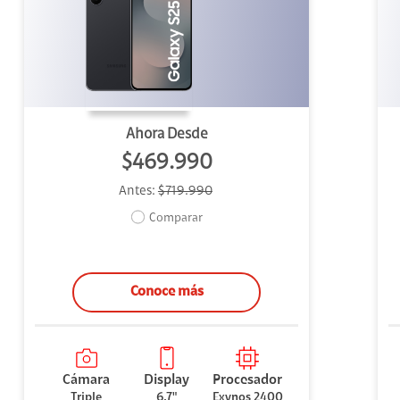
uipo
ento
ium
Ahora Desde
$469.990
Antes:
$719.990
alor Agregado
Comparar
Conoce más
Cámara
Display
Procesador
Triple
6,7"
Exynos 2400