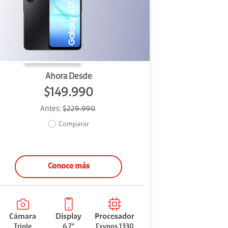
Ahora Desde
$149.990
Antes:
$229.990
Comparar
Conoce más
Cámara
Display
Procesador
Triple
6,7"
Exynos 1330