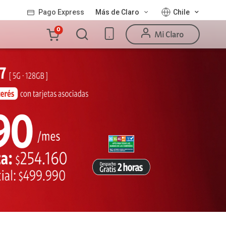
Pago Express
Más de Claro
Chile
Carro
0
Mi Claro
de
la
compra
Valor
Línea