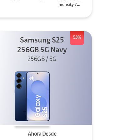
mensity 706
0
53%
Samsung S25
256GB 5G Navy
256GB / 5G
Ahora Desde