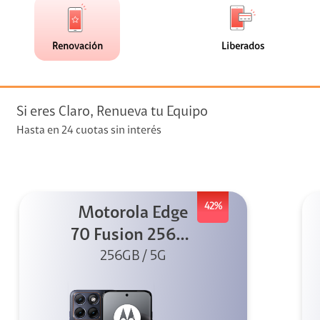
de
de
(4)
(0)
faceta
faceta
visión
Renovación
Liberados
visión + Telefonía
e streaming
Si eres Claro, Renueva tu Equipo
Hasta en 24 cuotas sin interés
42%
Motorola Edge
elular
70 Fusion 256GB
256GB / 5G
Azul