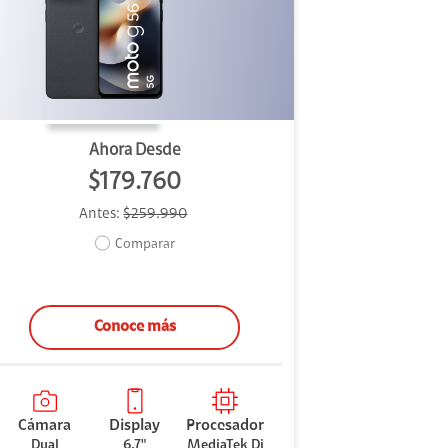
Ahora Desde
$179.760
Antes:
$259.990
Comparar
Conoce más
Cámara
Display
Procesador
Dual
6.7"
MediaTek Di