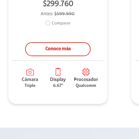
$299.760
Antes:
$599.990
Comparar
Conoce más
Cámara
Display
Procesador
Triple
6.67"
Qualcomm