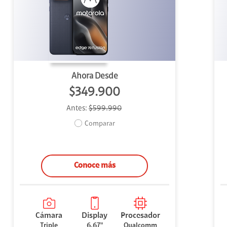
uipo
ento
ium
Ahora Desde
$349.900
Antes:
$599.990
alor Agregado
Comparar
Conoce más
Cámara
Display
Procesador
Triple
6.67"
Qualcomm