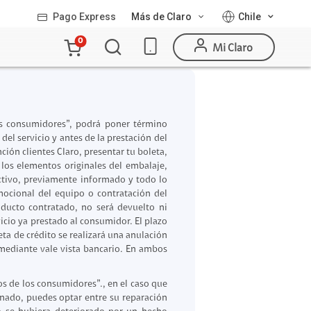
Pago Express
Más de Claro
Chile
Carro
0
Mi Claro
de
la
compra
os consumidores”, podrá poner término
el servicio y antes de la prestación del
ión clientes Claro, presentar tu boleta,
los elementos originales del embalaje,
ectivo, previamente informado y todo lo
ocional del equipo o contratación del
oducto contratado, no será devuelto ni
icio ya prestado al consumidor. El plazo
ta de crédito se realizará una anulación
 mediante vale vista bancario. En ambos
os de los consumidores”., en el caso que
onado, puedes optar entre su reparación