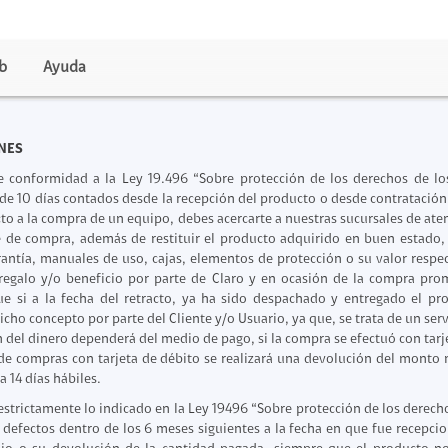
b
Ayuda
NES
viles
de conformidad a la Ley 19.496 “Sobre protección de los derechos de l
uales
 de 10 días contados desde la recepción del producto o desde contratación d
to a la compra de un equipo, debes acercarte a nuestras sucursales de atenc
ales
de compra, además de restituir el producto adquirido en buen estado, 
arantía, manuales de uso, cajas, elementos de protección o su valor resp
egalo y/o beneficio por parte de Claro y en ocasión de la compra prom
que si a la fecha del retracto, ya ha sido despachado y entregado el pr
cho concepto por parte del Cliente y/o Usuario, ya que, se trata de un serv
n del dinero dependerá del medio de pago, si la compra se efectuó con tarje
 de compras con tarjeta de débito se realizará una devolución del monto
ulto mayor
 14 días hábiles.
o
a estrictamente lo indicado en la Ley 19496 “Sobre protección de los derech
s
o defectos dentro de los 6 meses siguientes a la fecha en que fue recepci
gar