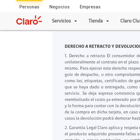
Personas
Negocios
Empresas
Servicios
Tienda
Claro Clu
DERECHO A RETRACTO Y DEVOLUCIO
Servicios
Tienda
Celulares
Servicios Mó
1. Derecho a retracto El consumidor 
Apple
Planes Individ
unilateralmente al contrato en el plazo
mismo. Para ejercer este derecho respec
Samsung
Líneas Adicion
guía de despacho, u otro comprobante 
Xiaomi
Prepago
como las; etiquetas, certificados de g
que se haya dado o entregado, como r
Honor
Plan Simple
servicio. Se deja expresa constancia 
Motorola
Prepago a Plan
reembolsado el costo ya enterado por di
y la forma para contar con la devolució
ZTE
Roaming
de la compra en dicha tarjeta, en caso
Vivo
Plan Móvil Ad
casos la devolución podrá demorar hasta
Internet Segur
2. Garantía Legal Claro aplica y respet
Servicios Móvile
el producto adquirido presente fallas 
Servicios Ho