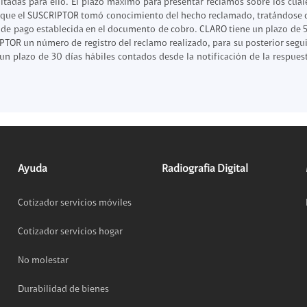
ilitadas para ello. El plazo máximo para presentar reclamos sobre los cu
en que el SUSCRIPTOR tomó conocimiento del hecho reclamado, tratándose
 de pago establecida en el documento de cobro. CLARO tiene un plazo de 5 
uipo
TOR un número de registro del reclamo realizado, para su posterior segu
n plazo de 30 días hábiles contados desde la notificación de la respuesta
ento
ium
alor Agregado
Ayuda
Radiografia Digital
Cotizador servicios móviles
Cotizador servicios hogar
No molestar
Durabilidad de bienes