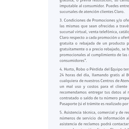
gratuita, o previa restitución, su ca
Planes Individuales
imputable al consumidor. Puedes entrega
Planes Multilínea
Plan Internet
sucursales de atención clientes Claro.
Prepago a Plan
Internet + Tele
3. Condiciones de Promociones y/o ofer
Internet Sport
las mismas que sean ofrecidas a través
Servicios Hogar
sucursal virtual, venta telefónica, cat
Internet + Tele
Claro respecto a cada promoción u ofert
Internet Hogar
Plataformas d
gratuita o rebajada de un producto p
gratuitamente o a precio rebajado, se 
Doble Pack
Televisión
promocionales al cumplimiento de las n
Triple Pack
Telefonía
consumidores”.
4. Hurto, Robo o Pérdida del Equipo ter
Tecnología
Equipos
24 horas del día, llamando gratis al 
cualquiera de nuestros Centros de Atenc
Audífonos
Equipo+ Plan
un mal uso y costos para el cliente
Accesorios para tu c
Renovación
recomendamos entregar tus datos al m
contratado o saldo de tu número prepag
Gaming
Claro Up
Pasaporte (si el trámite es realizado po
Smartwatch
Samsung
5. Asistencia técnica, comercial y de r
Apple
números de servicio de información al
Paga tu compra
asistencia de reclamos podrá contactars
Xiaomi