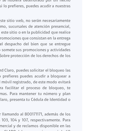
no se hubiera deteriorado por un hecho
i lo prefieres, puedes acudir a nuestras
este sitio web, no serán necesariamente
omo, sucursales de atención presencial,
ste sitio o en la publicidad que realice
 promociones que consistan en la entrega
 el despacho del bien que se entregue
ro somete sus promociones y actividades
Sobre protección de los derechos de los
d Claro, puedes solicitar el bloqueo las
o prefieres puedes acudir a bloquear a
l móvil registrado, de este modo evitará
 facilitar el proceso de bloqueo, te
temas. Para mantener tu número y plan
laro, presenta tu Cédula de Identidad o
ter llamando al 800171171, además de los
 103, 104 y 107, respectivamente. Para
omercial y de reclamos disponible en las