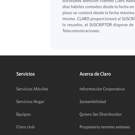
sucursales atención clientes Claro hab
Honor
días hábiles contados desde la fecha 
plazo se contará desde la fecha máxima
Protege Tu Eq
mismo. CLARO proporcionará al SUSCRIP
lo resuelto, el SUSCRIPTOR dispone de u
Entretenimi
Telecomunicaciones.
Canales Prem
Mundo Gamer
ClaroGaming
Google Play
Servicios de V
Servicios
Acerca de Claro
Alianzas
Servicios Móviles
Información Corporativa
Hites
Servicios Hogar
Sostenibilidad
Scotiabank
Equipos
Quiero Ser Distribuidor
Claro club
Propietario terreno antenas