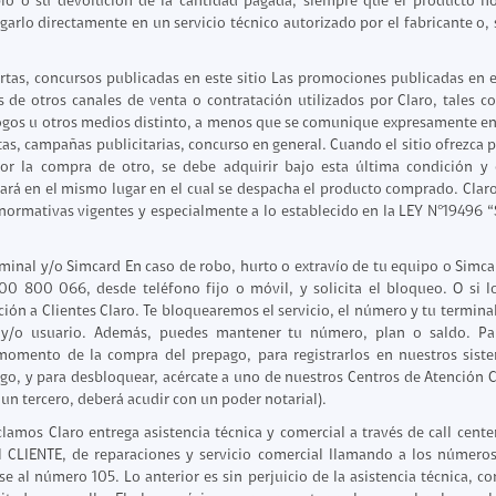
mbio o su devolución de la cantidad pagada, siempre que el producto 
rlo directamente en un servicio técnico autorizado por el fabricante o, s
visión
tas, concursos publicadas en este sitio Las promociones publicadas en 
 de otros canales de venta o contratación utilizados por Claro, tales c
álogos u otros medios distinto, a menos que se comunique expresamente en e
visión + Telefonía
as, campañas publicitarias, concurso en general. Cuando el sitio ofrezca
e streaming
or la compra de otro, se debe adquirir bajo esta última condición y
hará en el mismo lugar en el cual se despacha el producto comprado. Cla
ormativas vigentes y especialmente a lo establecido en la LEY N°19496 “
minal y/o Simcard En caso de robo, hurto o extravío de tu equipo o Simcar
800 800 066, desde teléfono fijo o móvil, y solicita el bloqueo. O si l
ión a Clientes Claro. Te bloquearemos el servicio, el número y tu termina
 y/o usuario. Además, puedes mantener tu número, plan o saldo. Para
elular
omento de la compra del prepago, para registrarlos en nuestros sis
o, y para desbloquear, acércate a uno de nuestros Centros de Atención C
r un tercero, deberá acudir con un poder notarial).
eclamos Claro entrega asistencia técnica y comercial a través de call cen
 CLIENTE, de reparaciones y servicio comercial llamando a los números
e al número 105. Lo anterior es sin perjuicio de la asistencia técnica, c