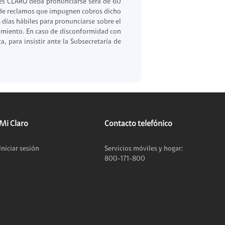
ales CLARO deba pronunciarse será de 60
 de reclamos que impugnen cobros dicho
días hábiles para pronunciarse sobre el
imiento. En caso de disconformidad con
, para insistir ante la Subsecretaría de
Mi Claro
Contacto telefónico
Iniciar sesión
Servicios móviles y hogar:
800-171-800