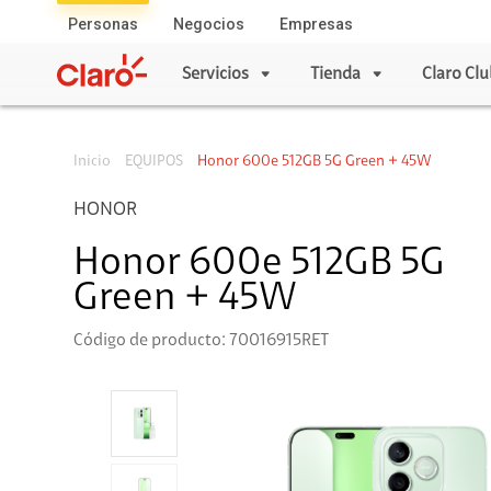
Personas
Negocios
Empresas
Servicios
Tienda
Claro Clu
Inicio
EQUIPOS
Honor 600e 512GB 5G Green + 45W
Servicios
Tienda
Celulares
Servicios Mó
HONOR
Apple
Planes Individ
Samsung
Líneas Adicion
Honor 600e 512GB 5G
Xiaomi
Prepago
Green + 45W
Honor
Plan Simple
Código de producto: 70016915RET
Motorola
Prepago a Plan
ZTE
Roaming
Vivo
Plan Móvil Ad
Internet Segur
Servicios Móvile
Servicios Ho