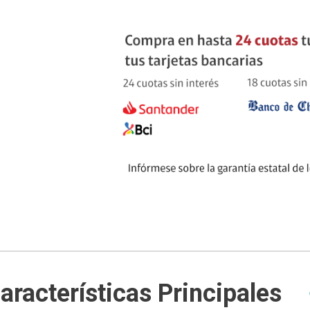
uipo
ento
ium
alor Agregado
Características Principales