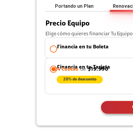
Portando un Plan
Renovac
visión
Precio Equipo
Elige cómo quieres financiar Tu Equipo
visión + Telefonía
e streaming
Financia en tu Boleta
Financia en tu Tarjeta
24 Cuotas
de
$19.990
20% de descuento
elular