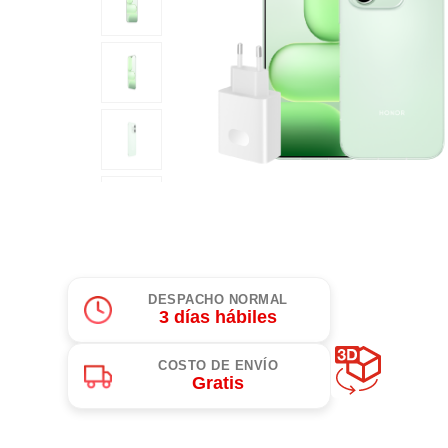
Planes Individuales
Planes Multilínea
Plan Internet
Prepago a Plan
Internet + Tele
Internet Sport
Servicios Hogar
Internet + Tele
Internet Hogar
Plataformas d
Doble Pack
Televisión
Triple Pack
Telefonía
Tecnología
Equipos
Audífonos
Equipo+ Plan
DESPACHO NORMAL
3 días hábiles
Accesorios para tu c
Renovación
Gaming
Claro Up
COSTO DE ENVÍO
Smartwatch
Samsung
Gratis
Apple
Paga tu compra
Xiaomi