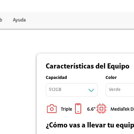
b
Ayuda
viles
uales
Características del Equipo
ales
Capacidad
Color
512GB
Verde
Triple
6.6''
MediaTek Di
ulto mayor
o
s
¿Cómo vas a llevar tu equi
gar