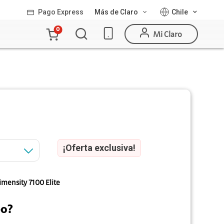
Pago Express
Más de Claro
Chile
Carro
0
Mi Claro
de
la
compra
¡Oferta exclusiva!
mensity 7100 Elite
po?