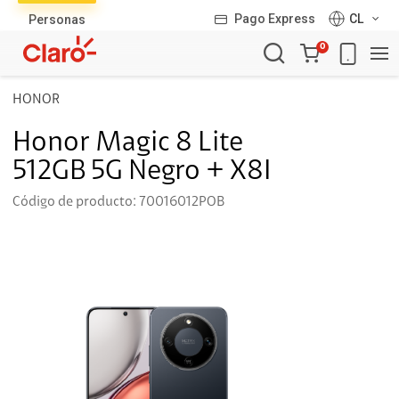
Pago Express
CL
Personas
Carro
0
de
la
HONOR
compra
Honor Magic 8 Lite
512GB 5G Negro + X8I
Código de producto: 70016012POB