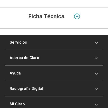
Ficha Técnica
Servicios
Servicios Móviles
Acerca de Claro
Servicios Hogar
Información Corporativa
Ayuda
Equipos
Sostenibilidad
Cotizador servicios móviles
Radiografia Digital
Claro club
Quiero Ser Distribuidor
Cotizador servicios hogar
Mi Claro