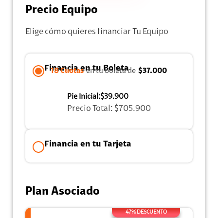
Precio Equipo
Elige cómo quieres financiar Tu Equipo
Financia en tu Boleta
18 Cuotas
en tu boleta de
$37.000
Pie Inicial:
$39.900
Precio Total:
$705.900
Financia en tu Tarjeta
Plan Asociado
47% DESCUENTO