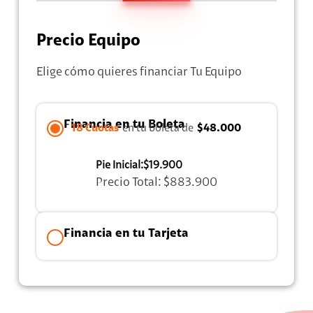
Precio Equipo
Elige cómo quieres financiar Tu Equipo
Financia en tu Boleta
18 Cuotas
en tu boleta de
$48.000
Pie Inicial:
$19.900
Precio Total:
$883.900
Financia en tu Tarjeta