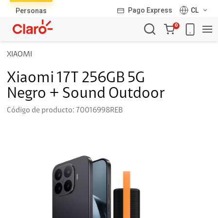
Pago Express
CL
Personas
Carro
0
de
la
XIAOMI
compra
Xiaomi 17T 256GB 5G
Negro + Sound Outdoor
Código de producto: 70016998REB