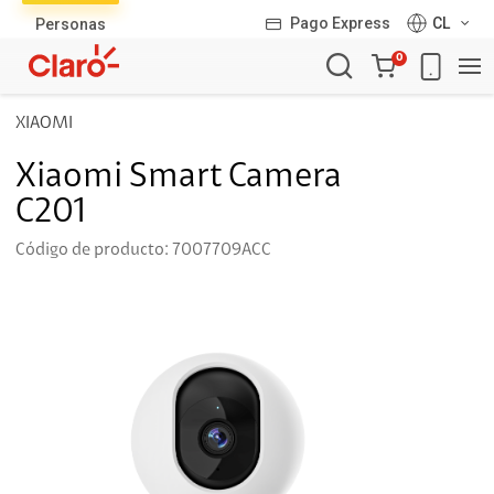
Pago Express
CL
Personas
Carro
0
de
la
XIAOMI
compra
Xiaomi Smart Camera
C201
Código de producto: 7007709ACC