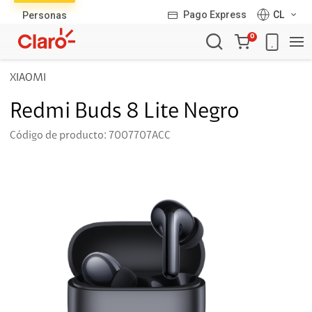
Pago Express
CL
Personas
Carro
0
de
la
XIAOMI
compra
Redmi Buds 8 Lite Negro
Código de producto: 7007707ACC