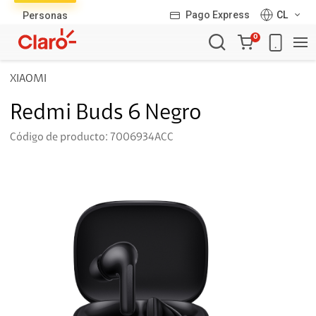
Pago Express
CL
Personas
Carro
0
de
la
XIAOMI
compra
Redmi Buds 6 Negro
Código de producto: 7006934ACC