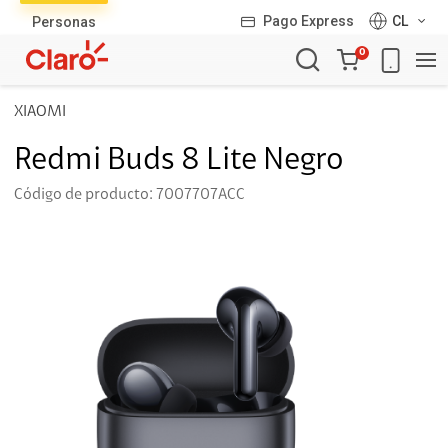
Pago Express
CL
Personas
Carro
0
de
la
XIAOMI
compra
Redmi Buds 8 Lite Negro
Código de producto: 7007707ACC