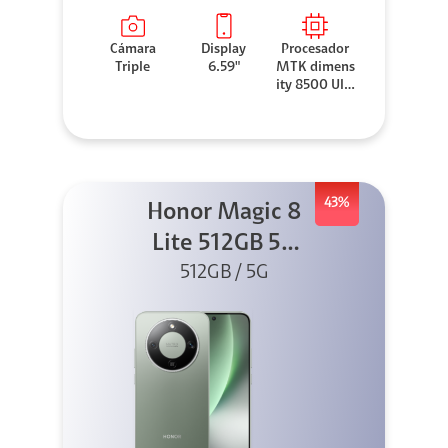
Cámara
Display
Procesador
Triple
6.59"
MTK dimens
ity 8500 Ultr
a
43%
Honor Magic 8
Lite 512GB 5G
512GB / 5G
Verde