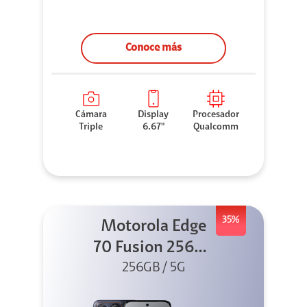
Conoce más
Cámara
Display
Procesador
Triple
6.67"
Qualcomm
35%
Motorola Edge
70 Fusion 256GB
256GB / 5G
Azul