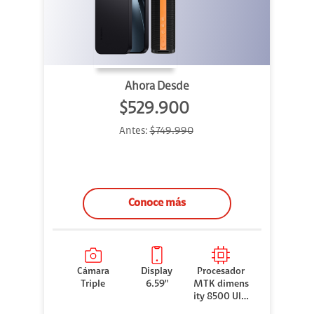
Ahora Desde
$529.900
Antes:
$749.990
Conoce más
Cámara
Display
Procesador
Triple
6.59"
MTK dimens
ity 8500 Ultr
a