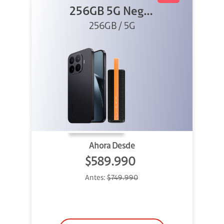
256GB 5G Negro
256GB / 5G
+ Sound
Outdoor
Ahora Desde
$589.990
Antes:
$749.990