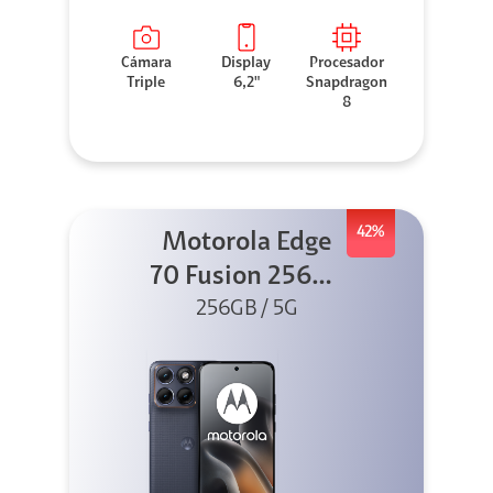
Cámara
Display
Procesador
Triple
6,2"
Snapdragon
8
42%
Motorola Edge
70 Fusion 256GB
256GB / 5G
Azul