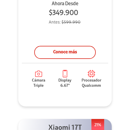
Ahora Desde
$349.900
Antes:
$599.990
Conoce más
Cámara
Display
Procesador
Triple
6.67"
Qualcomm
21%
Xiaomi 17T