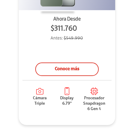
Ahora Desde
$311.760
Antes:
$549.990
Conoce más
Cámara
Display
Procesador
Triple
6.79''
Snapdragon
6 Gen 4