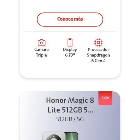
Conoce más
Cámara
Display
Procesador
Triple
6.79''
Snapdragon
6 Gen 4
43%
Honor Magic 8
Lite 512GB 5G
512GB / 5G
Verde