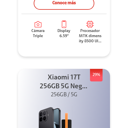
Conoce más
Cámara
Display
Procesador
Triple
6.59"
MTK dimens
ity 8500 Ultr
a
29%
Xiaomi 17T
256GB 5G Negro
256GB / 5G
+ Sound
Outdoor