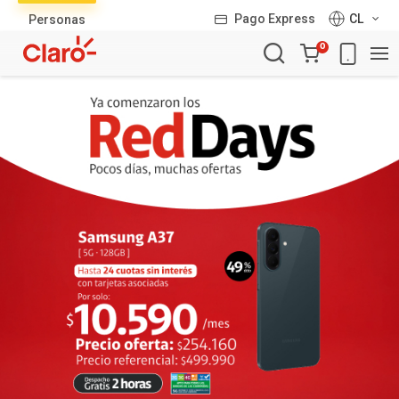
Lista
Pago Express
CL
Personas
de
Carro
productos
0
de
la
compra