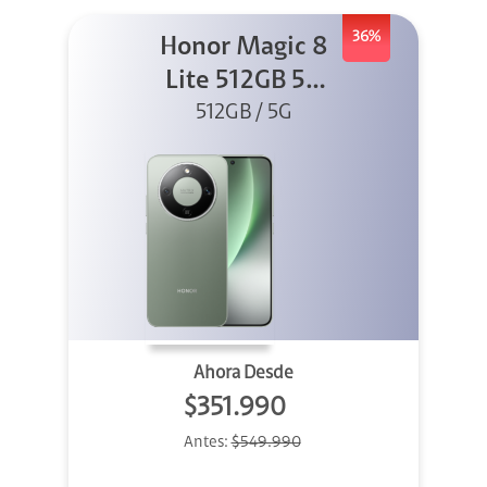
36%
Honor Magic 8
Lite 512GB 5G
512GB / 5G
Verde
Ahora Desde
$351.990
Antes:
$549.990