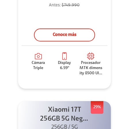
Antes:
$749.990
Conoce más
Cámara
Display
Procesador
Triple
6.59"
MTK dimens
ity 8500 Ultr
a
29%
Xiaomi 17T
256GB 5G Negro
256GB / 5G
+ Sound