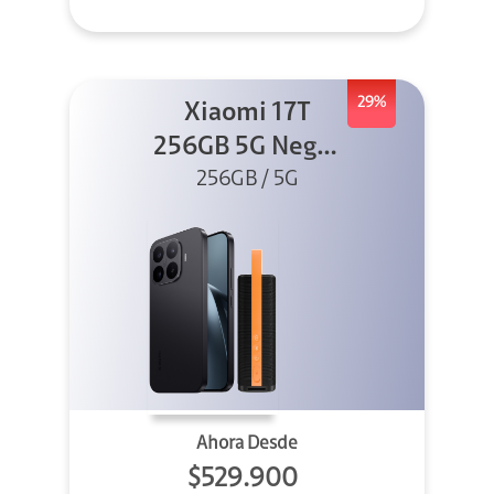
29%
Xiaomi 17T
256GB 5G Negro
256GB / 5G
+ Sound
Outdoor
Ahora Desde
$529.900