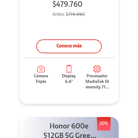
$479.760
Antes:
$719.990
Conoce más
Cámara
Display
Procesador
Triple
6.6''
MediaTek Di
mensity 710
0 Elite
20%
Honor 600e
512GB 5G Green