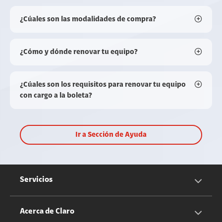
¿Cúales son las modalidades de compra?
¿Cómo y dónde renovar tu equipo?
¿Cúales son los requisitos para renovar tu equipo
con cargo a la boleta?
Ir a Sección de Ayuda
Servicios
Servicios Móviles
Acerca de Claro