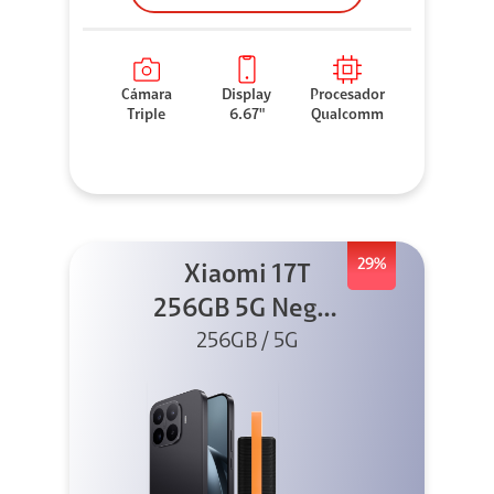
Cámara
Display
Procesador
Triple
6.67"
Qualcomm
29%
Xiaomi 17T
256GB 5G Negro
256GB / 5G
+ Sound
Outdoor