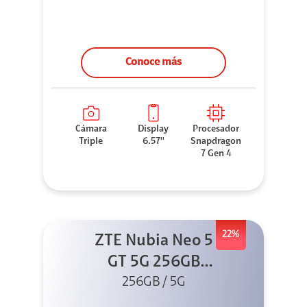
Conoce más
Cámara
Display
Procesador
Triple
6.57''
Snapdragon
7 Gen 4
22%
ZTE Nubia Neo 5
GT 5G 256GB
Negro + GPAD +
256GB / 5G
Cable