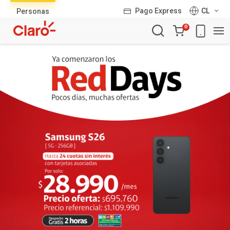
Lista
Pago Express
CL
Personas
de
Carro
productos
0
de
la
compra