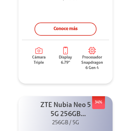
Conoce más
Cámara
Display
Procesador
Triple
6.79''
Snapdragon
6 Gen 4
34%
ZTE Nubia Neo 5
5G 256GB
256GB / 5G
Dorado