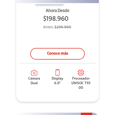
Ahora Desde
$198.960
Antes:
$299.990
Conoce más
Cámara
Display
Procesador
Dual
6.8"
UNISOC T93
00