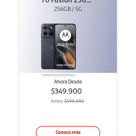
70 Fusion 256GB
256GB / 5G
Azul
Ahora Desde
$349.900
Antes:
$599.990
Conoce más