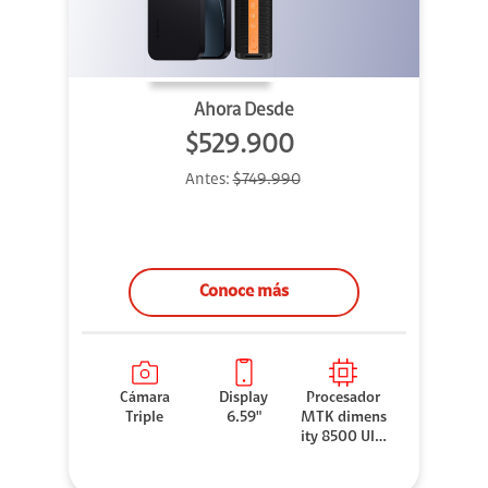
Ahora Desde
$529.900
Antes:
$749.990
Conoce más
Cámara
Display
Procesador
Triple
6.59"
MTK dimens
ity 8500 Ultr
a