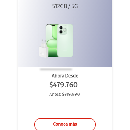
512GB / 5G
+ 45W
Ahora Desde
$479.760
Antes:
$719.990
Conoce más