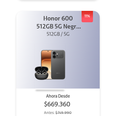
11%
Honor 600
512GB 5G Negro
512GB / 5G
+ Clip 2
Ahora Desde
$669.360
Antes:
$749.990