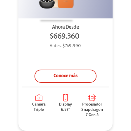
Ahora Desde
$669.360
Antes:
$749.990
Conoce más
Cámara
Display
Procesador
Triple
6.57''
Snapdragon
7 Gen 4