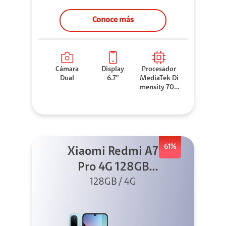
Conoce más
Cámara
Display
Procesador
Dual
6.7"
MediaTek Di
mensity 706
0
61%
Xiaomi Redmi A7
Pro 4G 128GB
Azul + Cargador
128GB / 4G