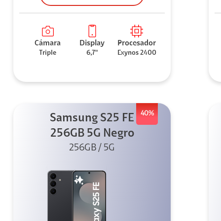
Cámara
Display
Procesador
Triple
6,7"
Exynos 2400
40%
Samsung S25 FE
256GB 5G Negro
256GB / 5G