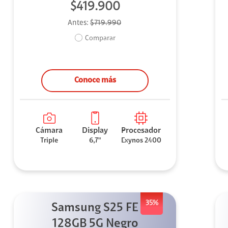
$419.900
Antes:
$719.990
Comparar
Conoce más
Cámara
Display
Procesador
Triple
6,7"
Exynos 2400
35%
Samsung S25 FE
128GB 5G Negro