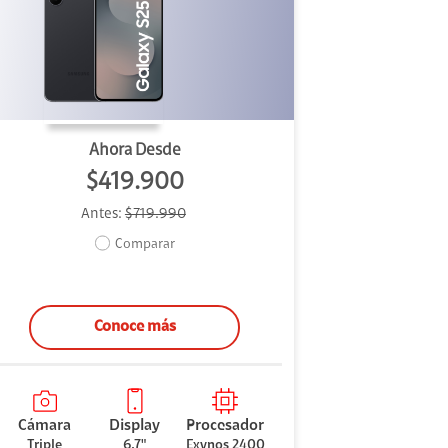
Ahora Desde
$419.900
Antes:
$719.990
Comparar
Conoce más
Cámara
Display
Procesador
Triple
6,7"
Exynos 2400