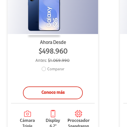
uipo
ento
ium
Ahora Desde
$498.960
Antes:
$1.069.990
alor Agregado
Comparar
Conoce más
Cámara
Display
Procesador
Triple
6,2"
Snapdragon