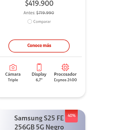
$419.900
Antes:
$719.990
Comparar
Conoce más
Cámara
Display
Procesador
Triple
6,7"
Exynos 2400
40%
Samsung S25 FE
256GB 5G Negro