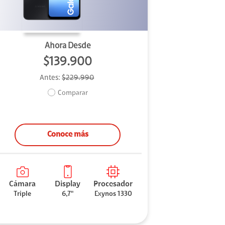
Ahora Desde
$139.900
Antes:
$229.990
Comparar
Conoce más
Cámara
Display
Procesador
Triple
6,7"
Exynos 1330