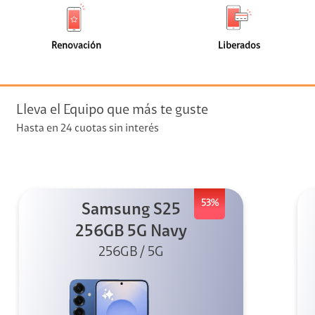
de
de
(7)
(7)
faceta
faceta
visión
Renovación
Liberados
visión + Telefonía
e streaming
Lleva el Equipo que más te guste
Hasta en 24 cuotas sin interés
53%
Samsung S25
elular
256GB 5G Navy
256GB / 5G