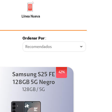
de
Nueva
faceta
(8)
Línea Nueva
Ordenar Por
:
Recomendados
42%
Samsung S25 FE
128GB 5G Negro
128GB / 5G