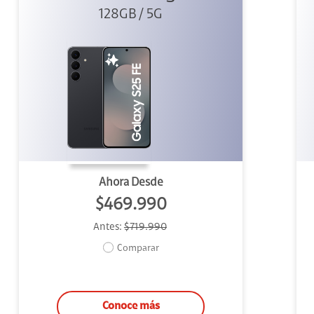
128GB / 5G
Ahora Desde
$469.990
Antes:
$719.990
Comparar
Conoce más