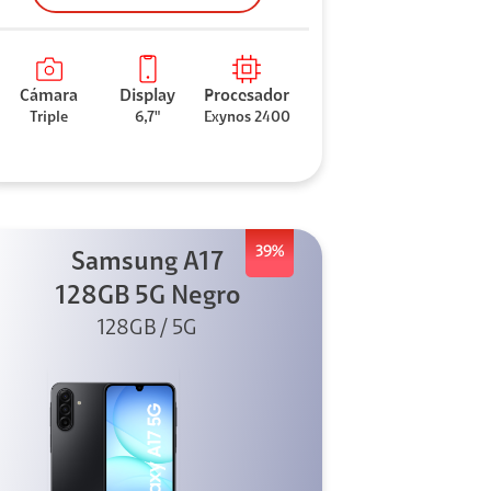
Cámara
Display
Procesador
Triple
6,7"
Exynos 2400
39%
Samsung A17
128GB 5G Negro
128GB / 5G