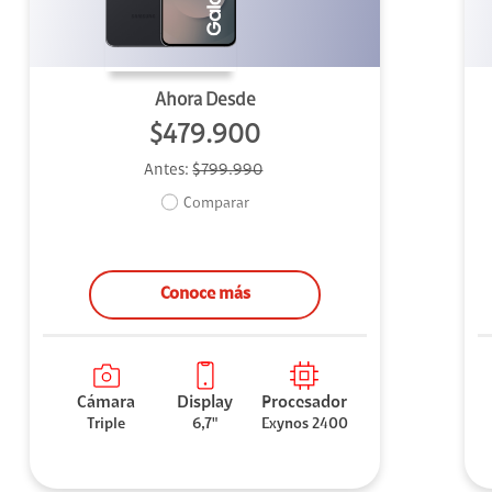
Ahora Desde
$479.900
Antes:
$799.990
Comparar
Conoce más
Cámara
Display
Procesador
Triple
6,7"
Exynos 2400