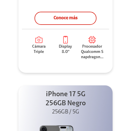
Conoce más
Cámara
Display
Procesador
Triple
8.0"
Qualcomm S
napdragon 8
Elite
iPhone 17 5G
256GB Negro
256GB / 5G