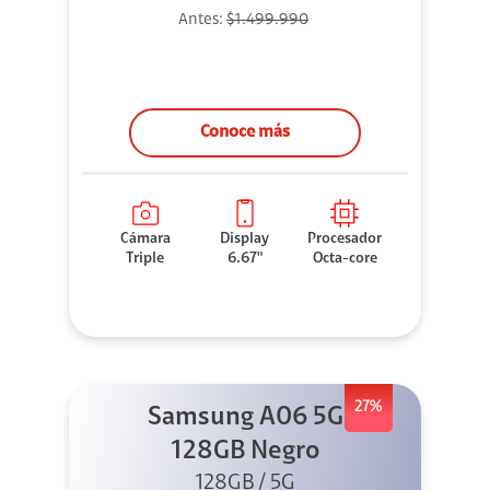
Antes:
$1.499.990
Conoce más
Cámara
Display
Procesador
Triple
6.67"
Octa-core
27%
Samsung A06 5G
128GB Negro
128GB / 5G