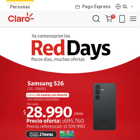
Lista
Pago Express
CL
Personas
de
Carro
productos
0
de
la
compra