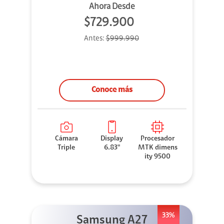
Ahora Desde
$729.900
Antes:
$999.990
Conoce más
Cámara
Display
Procesador
Triple
6.83"
MTK dimens
ity 9500
33%
Samsung A27