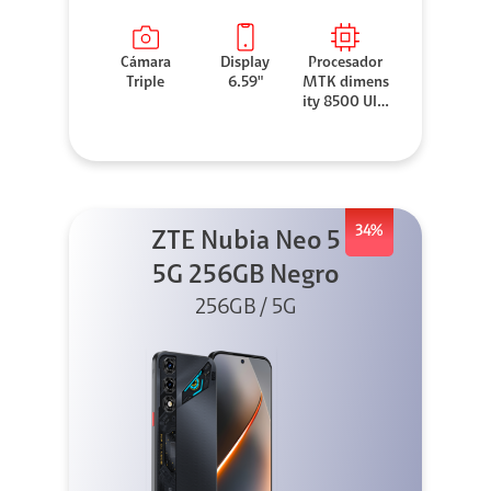
Cámara
Display
Procesador
Triple
6.59"
MTK dimens
ity 8500 Ultr
a
34%
ZTE Nubia Neo 5
5G 256GB Negro
256GB / 5G