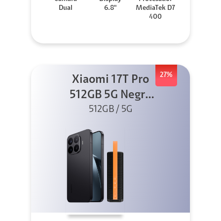
Dual
6.8"
MediaTek D7
400
27%
Xiaomi 17T Pro
512GB 5G Negro
+ Sound
512GB / 5G
Outdoor