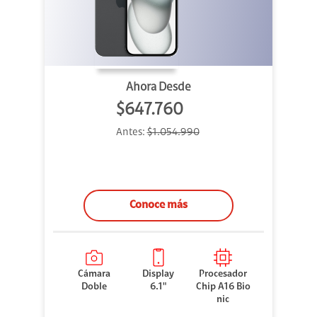
Ahora Desde
$647.760
Antes:
$1.054.990
Conoce más
Cámara
Display
Procesador
Doble
6.1"
Chip A16 Bio
nic