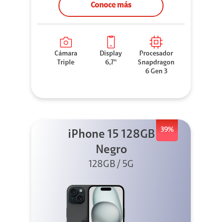
Conoce más
Cámara
Display
Procesador
Triple
6,7"
Snapdragon
6 Gen 3
39%
iPhone 15 128GB
Negro
128GB / 5G