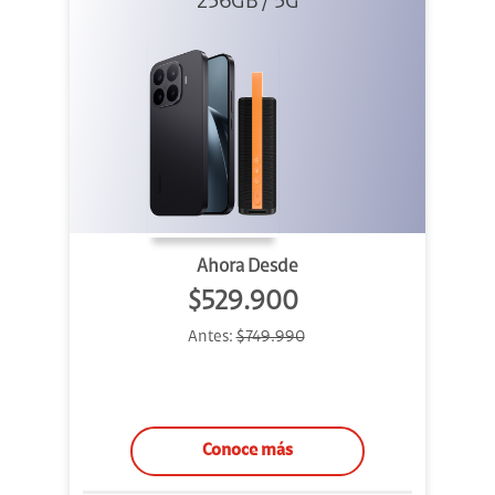
256GB / 5G
+ Sound
Outdoor
Ahora Desde
$529.900
Antes:
$749.990
Conoce más