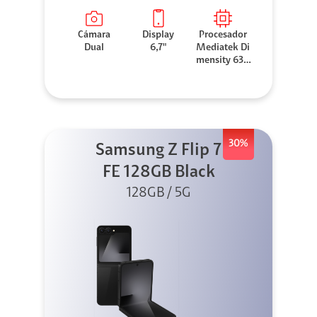
Cámara
Display
Procesador
Dual
6,7"
Mediatek Di
mensity 630
0
30%
Samsung Z Flip 7
FE 128GB Black
128GB / 5G