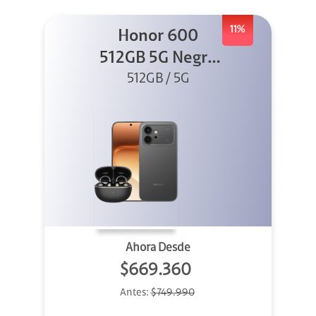
11%
Honor 600
512GB 5G Negro
512GB / 5G
+ Clip 2
Ahora Desde
$669.360
Antes:
$749.990