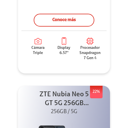
Conoce más
Cámara
Display
Procesador
Triple
6.57''
Snapdragon
7 Gen 4
22%
ZTE Nubia Neo 5
GT 5G 256GB
Negro + GPAD +
256GB / 5G
Cable