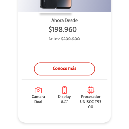
Ahora Desde
$198.960
Antes:
$299.990
Conoce más
Cámara
Display
Procesador
Dual
6.8"
UNISOC T93
00