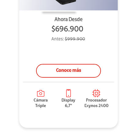
Ahora Desde
$696.900
Antes:
$999.900
Conoce más
Cámara
Display
Procesador
Triple
6,7"
Exynos 2400