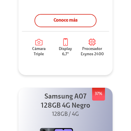
Conoce más
Cámara
Display
Procesador
Triple
6,7"
Exynos 2400
37%
Samsung A07
128GB 4G Negro
128GB / 4G