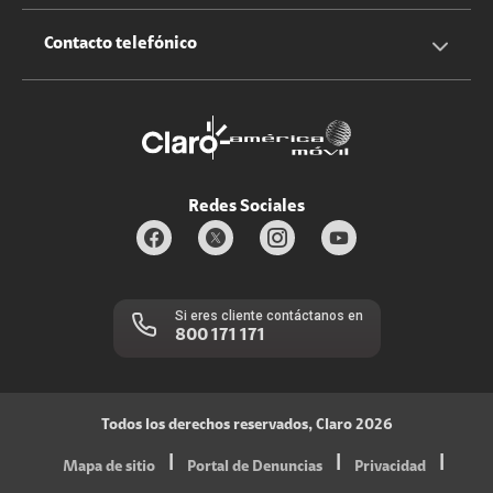
Claro Up
Propietario terreno antenas
No molestar
Iniciar sesión
Contacto telefónico
Promociones
Trabaja con nosotros
Durabilidad de bienes
Servicios móviles y hogar: 800-171-800
Estado de Servicios
Redes Sociales
Si eres cliente contáctanos en
800 171 171
Todos los derechos reservados, Claro 2026
|
|
|
Mapa de sitio
Portal de Denuncias
Privacidad