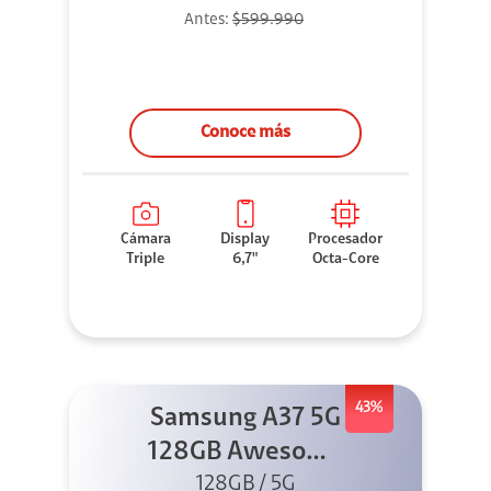
Antes:
$599.990
Conoce más
Cámara
Display
Procesador
Triple
6,7"
Octa-Core
43%
Samsung A37 5G
128GB Awesome
Graygreen
128GB / 5G