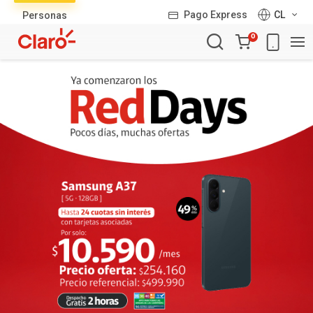
Lista
Pago Express
CL
Personas
de
Carro
productos
0
de
la
compra