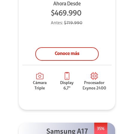
Ahora Desde
$469.990
Antes:
$719.990
Conoce más
Cámara
Display
Procesador
Triple
6,7"
Exynos 2400
35%
Samsung A17