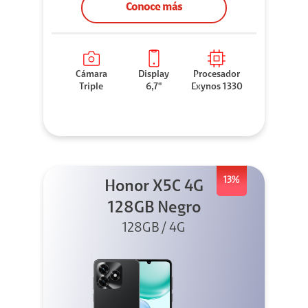
Conoce más
Cámara
Display
Procesador
Triple
6,7"
Exynos 1330
13%
Honor X5C 4G
128GB Negro
128GB / 4G