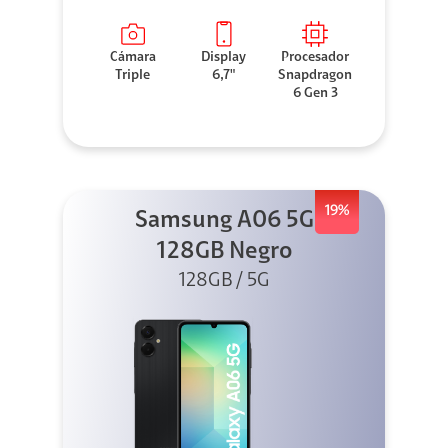
Cámara
Display
Procesador
Triple
6,7"
Snapdragon
6 Gen 3
19%
Samsung A06 5G
128GB Negro
128GB / 5G