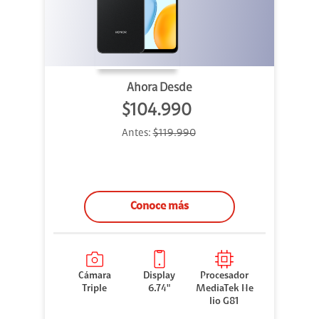
Ahora Desde
$104.990
Antes:
$119.990
Conoce más
Cámara
Display
Procesador
Triple
6.74"
MediaTek He
lio G81