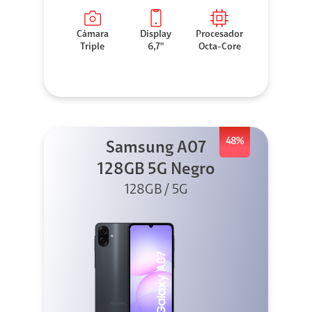
Cámara
Display
Procesador
Triple
6,7"
Octa-Core
48%
Samsung A07
128GB 5G Negro
128GB / 5G