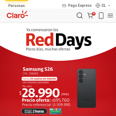
Lista
Pago Express
CL
Personas
de
Carro
productos
0
de
la
compra