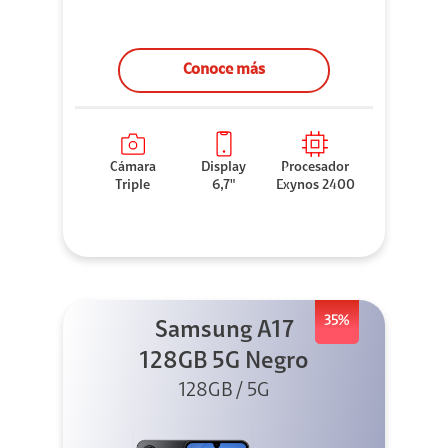
Conoce más
Cámara
Display
Procesador
Triple
6,7"
Exynos 2400
35%
Samsung A17
128GB 5G Negro
128GB / 5G