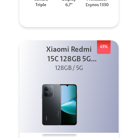
Triple
6,7"
Exynos 1330
43%
Xiaomi Redmi
15C 128GB 5G
128GB / 5G
Negro