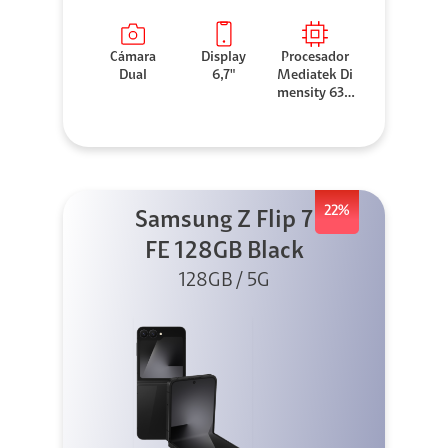
Cámara
Display
Procesador
Dual
6,7"
Mediatek Di
mensity 630
0
22%
Samsung Z Flip 7
FE 128GB Black
128GB / 5G