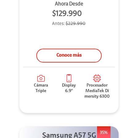
Ahora Desde
$129.990
Antes:
$229.990
Conoce más
Cámara
Display
Procesador
Triple
6.9"
MediaTek Di
mersity 6300
35%
Samsung A57 5G