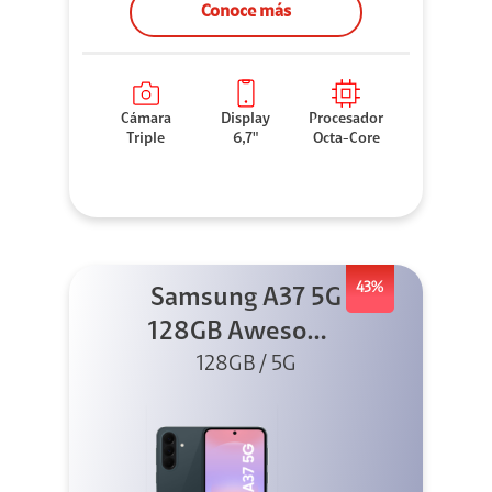
Conoce más
Cámara
Display
Procesador
Triple
6,7"
Octa-Core
43%
Samsung A37 5G
128GB Awesome
Graygreen
128GB / 5G