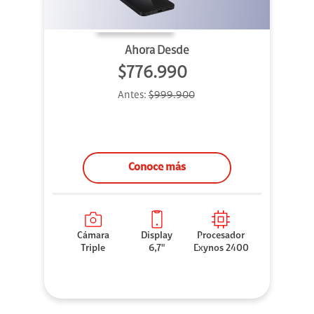
Ahora Desde
$776.990
Antes:
$999.900
Conoce más
Cámara
Display
Procesador
Triple
6,7"
Exynos 2400