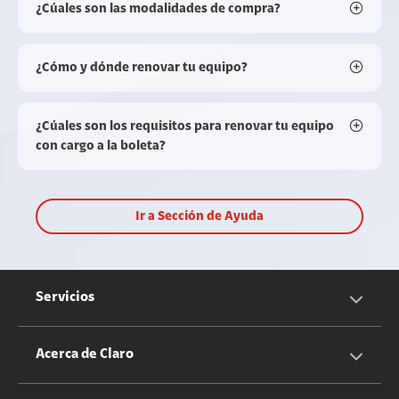
¿Cúales son las modalidades de compra?
¿Cómo y dónde renovar tu equipo?
¿Cúales son los requisitos para renovar tu equipo
con cargo a la boleta?
Ir a Sección de Ayuda
Servicios
Servicios Móviles
Acerca de Claro