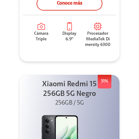
Conoce más
Cámara
Display
Procesador
Triple
6.9"
MediaTek Di
mersity 6300
31%
Xiaomi Redmi 15
256GB 5G Negro
256GB / 5G