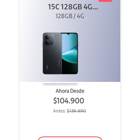
15C 128GB 4G
128GB / 4G
Negro
Ahora Desde
$104.900
Antes:
$139.990