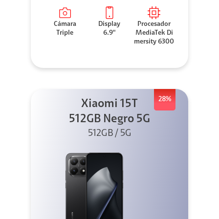
Cámara
Display
Procesador
Triple
6.9"
MediaTek Di
mersity 6300
28%
Xiaomi 15T
512GB Negro 5G
512GB / 5G