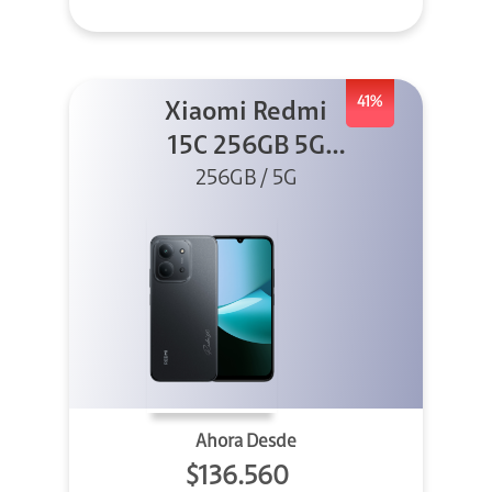
41%
Xiaomi Redmi
15C 256GB 5G
256GB / 5G
Negro
Ahora Desde
$136.560