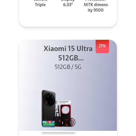
Triple
6.83"
MTK dimens
ity 9500
21%
Xiaomi 15 Ultra
512GB
Photography Kit
512GB / 5G
5G Negro