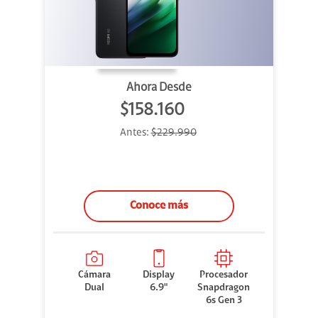
Ahora Desde
$158.160
Antes:
$229.990
Conoce más
Cámara
Display
Procesador
Dual
6.9"
Snapdragon
6s Gen 3