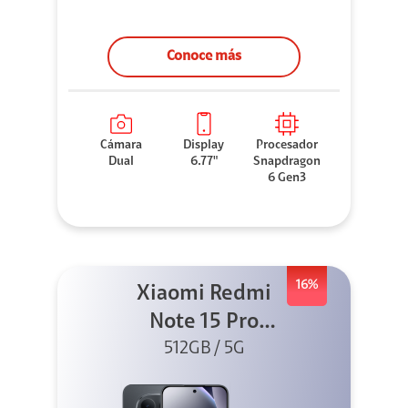
Conoce más
Cámara
Display
Procesador
Dual
6.77"
Snapdragon
6 Gen3
16%
Xiaomi Redmi
Note 15 Pro
512GB 5G Negro
512GB / 5G