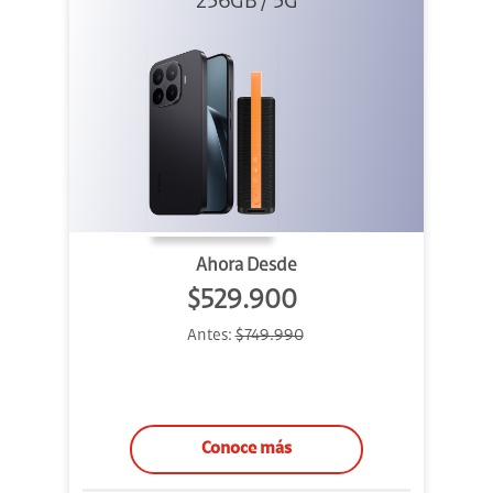
256GB / 5G
+ Sound
Outdoor
Ahora Desde
$529.900
Antes:
$749.990
Conoce más