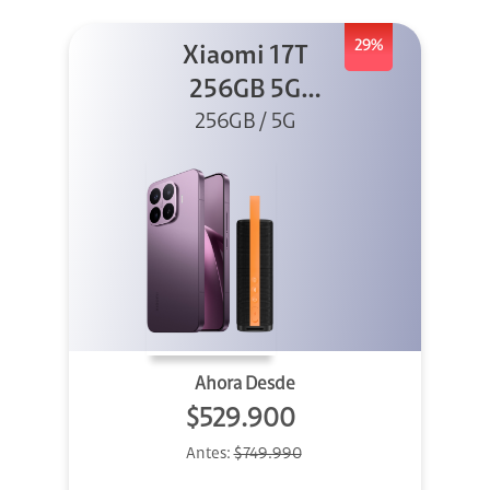
29%
Xiaomi 17T
256GB 5G
Morado + Sound
256GB / 5G
Outdoor
Ahora Desde
$529.900
Antes:
$749.990