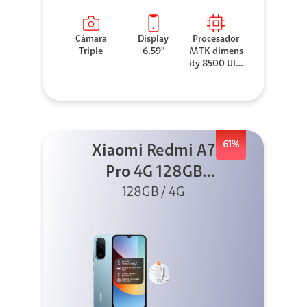
Cámara
Display
Procesador
Triple
6.59"
MTK dimens
ity 8500 Ultr
a
61%
Xiaomi Redmi A7
Pro 4G 128GB
Azul + Cargador
128GB / 4G