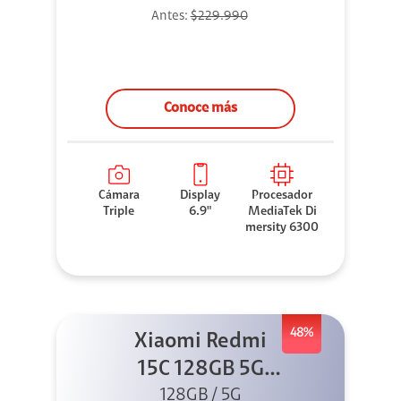
Antes:
$229.990
Conoce más
Cámara
Display
Procesador
Triple
6.9"
MediaTek Di
mersity 6300
48%
Xiaomi Redmi
15C 128GB 5G
128GB / 5G
Negro