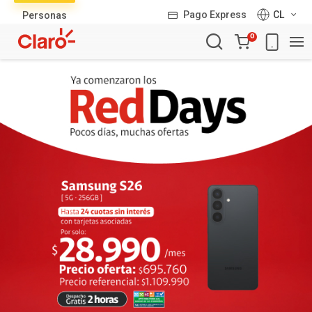
Lista
Pago Express
CL
Personas
de
Carro
productos
0
de
la
compra