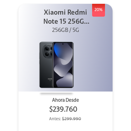
20%
Xiaomi Redmi
Note 15 256GB
5G Negro
256GB / 5G
Ahora Desde
$239.760
Antes:
$299.990