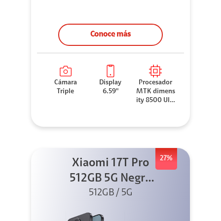
Conoce más
Cámara
Display
Procesador
Triple
6.59"
MTK dimens
ity 8500 Ultr
a
27%
Xiaomi 17T Pro
512GB 5G Negro
+ Sound
512GB / 5G
Outdoor