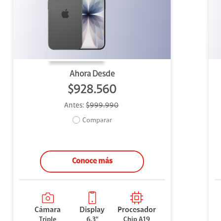
uipo
ento
ium
Ahora Desde
$928.560
Antes:
$999.990
alor Agregado
Comparar
Conoce más
Cámara
Display
Procesador
Triple
6.3"
Chip A19