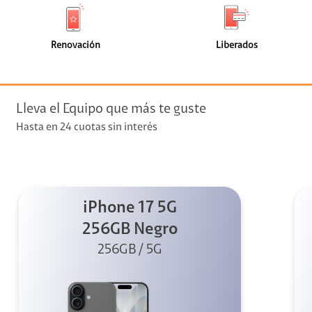
de
de
(8)
(4)
faceta
faceta
visión
Renovación
Liberados
visión + Telefonía
e streaming
Lleva el Equipo que más te guste
Hasta en 24 cuotas sin interés
iPhone 17 5G
elular
256GB Negro
256GB / 5G