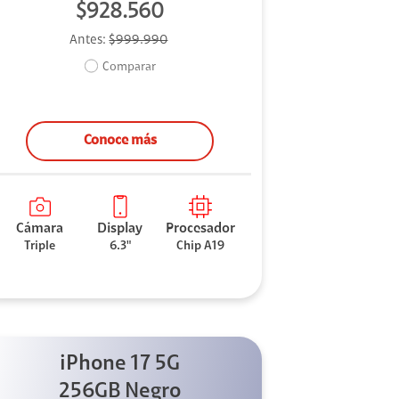
$928.560
Antes:
$999.990
Comparar
Conoce más
Cámara
Display
Procesador
Triple
6.3"
Chip A19
iPhone 17 5G
256GB Negro