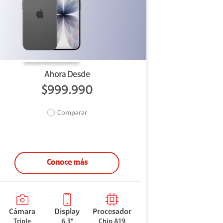
Ahora Desde
$999.990
Comparar
Conoce más
Cámara
Display
Procesador
Triple
6.3"
Chip A19