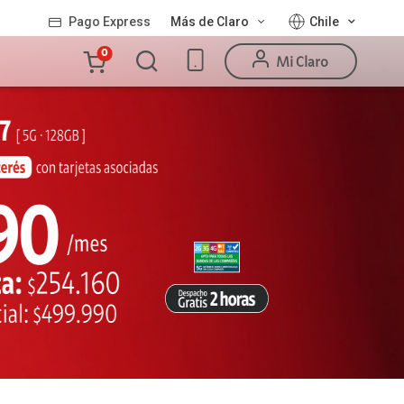
Pago Express
Más de Claro
Chile
Carro
0
Mi Claro
de
la
compra
Valor
Línea