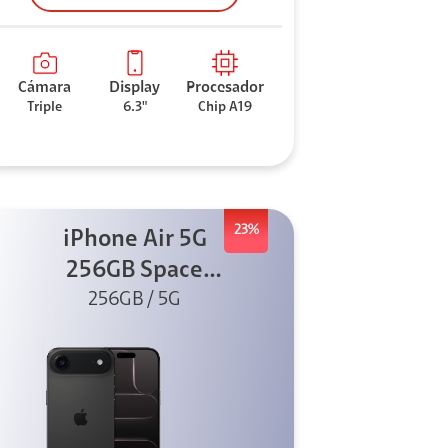
Cámara
Display
Procesador
Triple
6.3"
Chip A19
23%
iPhone Air 5G
256GB Space
Black (Sólo
256GB / 5G
eSIM)