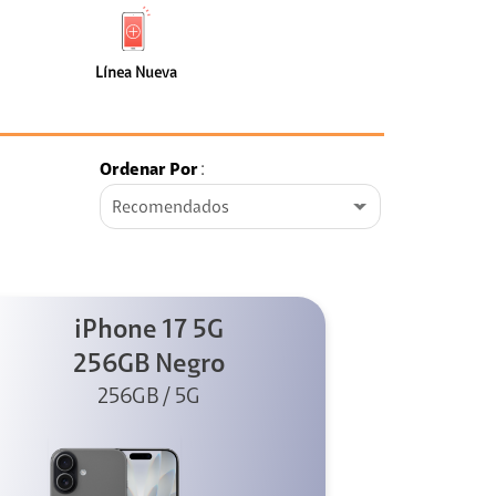
de
Nueva
faceta
(3)
Línea Nueva
Ordenar Por
:
Recomendados
iPhone 17 5G
256GB Negro
256GB / 5G