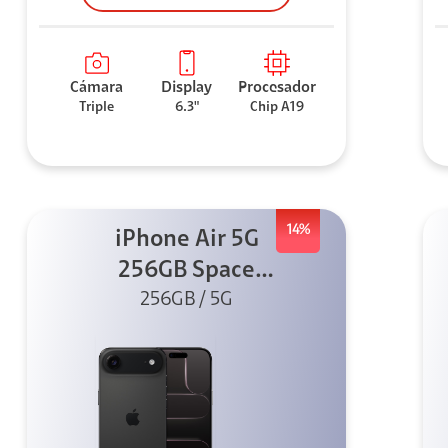
Cámara
Display
Procesador
Triple
6.3"
Chip A19
14%
iPhone Air 5G
256GB Space
Black (Sólo
256GB / 5G
eSIM)