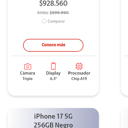
$928.560
Antes:
$999.990
Comparar
Conoce más
Cámara
Display
Procesador
Triple
6.3"
Chip A19
iPhone 17 5G
256GB Negro