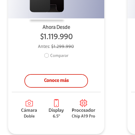
Ahora Desde
$1.119.990
Antes:
$1.299.990
Comparar
Conoce más
Cámara
Display
Procesador
Doble
6.5"
Chip A19 Pro